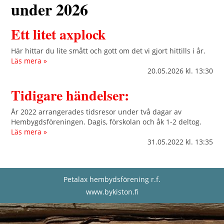
under 2026
Ett litet axplock
Här hittar du lite smått och gott om det vi gjort hittills i år.
Läs mera »
20.05.2026
kl. 13:30
Tidigare händelser:
År 2022 arrangerades tidsresor under två dagar av
Hembygdsföreningen. Dagis, förskolan och åk 1-2 deltog.
Läs mera »
31.05.2022
kl. 13:35
Petalax hembydsförening r.f.
www.bykiston.fi