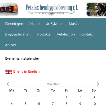
Föreningen
Aktuellt
Ur Bykiston
Muséet
Byggnader m.m.
Produkter
Petalax förr
Kontakt
Arkivet
Evenemangskalender
Briefly in English
Maj 2026
Må
Ti
On
To
Fr
Lö
Sö
1
2
3
4
5
6
7
8
9
10