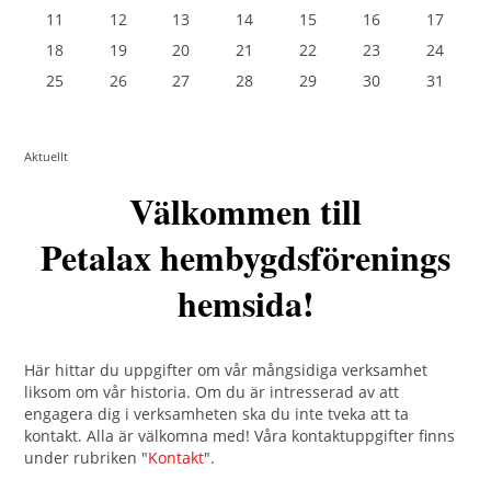
11
12
13
14
15
16
17
18
19
20
21
22
23
24
25
26
27
28
29
30
31
Aktuellt
Välkommen till
Petalax hembygdsförenings
hemsida!
Här hittar du uppgifter om vår mångsidiga verksamhet
liksom om vår historia. Om du är intresserad av att
engagera dig i verksamheten ska du inte tveka att ta
kontakt. Alla är välkomna med! Våra kontaktuppgifter finns
under rubriken "
Kontakt
".