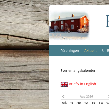
Föreningen
Aktuellt
Ur B
Evenemangskalender
Briefly in English
Aug 2026
Må
Ti
On
To
Fr
Lö
S