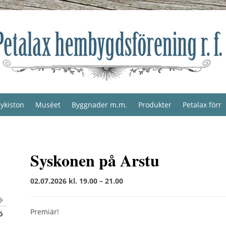
ykiston
Muséet
Byggnader m.m.
Produkter
Petalax förr
Syskonen på Arstu
02.07.2026 kl. 19.00 – 21.00
Premiär!
ö