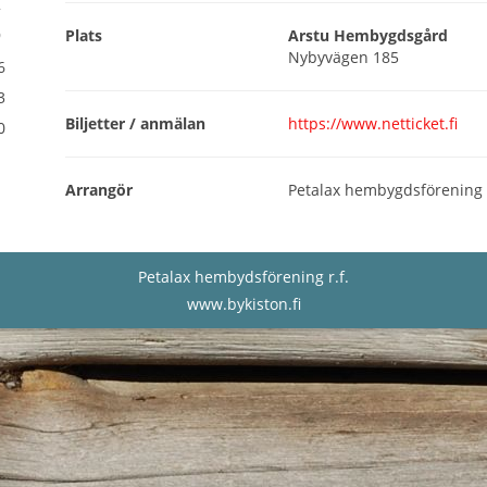
2
Plats
Arstu Hembygdsgård
9
Nybyvägen 185
6
3
Biljetter / anmälan
https://www.netticket.fi
0
Arrangör
Petalax hembygdsförening r
Petalax hembydsförening r.f.
www.bykiston.fi