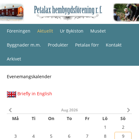
Föreningen
Aktuellt
Ur Bykiston
Muséet
Byggnader m.m.
Produkter
Petalax förr
Kontakt
Arkivet
Evenemangskalender
Briefly in English
Aug 2026
Må
Ti
On
To
Fr
Lö
Sö
1
2
3
4
5
6
7
8
9