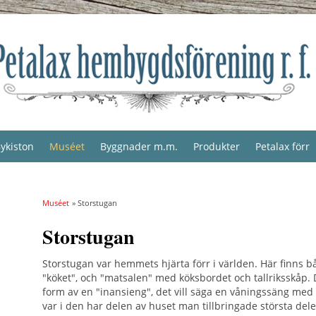
ykiston
Muséet
Byggnader m.m.
Produkter
Petalax förr
Muséet
» Storstugan
Storstugan
Storstugan var hemmets hjärta förr i världen. Här finns bå
"köket", och "matsalen" med köksbordet och tallriksskåp. 
form av en "inansieng", det vill säga en våningssäng med
var i den har delen av huset man tillbringade största delen