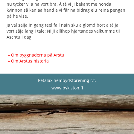
nu tycker vi ä hä vort bra. Å tå vi ji bekant me hondä
kvinnon så kan ää händ ä vi får na bidrag elu reina pengan
på he vise.
Ja val säija in gang teel fall nain sku a glömd bort a tå ja
vort såjä lang i tale: Ni ji allihop hjärtandes välkumme tii
Aschtu i dag.
» Om byggnaderna på Arstu
» Om Arstus historia
Petalax hembydsförening r.f.
www.bykiston.fi