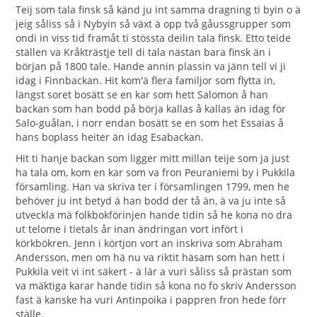
Teij som tala finsk så känd ju int samma dragning ti byin o ä
jeig såliss så i Nybyin så växt ä opp två gåussgrupper som
ondi in viss tid framåt ti stössta deilin tala finsk. Etto teide
ställen va Kråkträstje tell di tala nästan bara finsk än i
början på 1800 tale. Hande annin plassin va jänn tell vi ji
idag i Finnbackan. Hit kom'ä flera familjor som flytta in,
längst soret bosätt se en kar som hett Salomon å han
backan som han bodd på börja kallas å kallas än idag för
Salo-guålan, i norr endan bosätt se en som het Essaias å
hans boplass heiter än idag Esabackan.
Hit ti hanje backan som ligger mitt millan teije som ja just
ha tala om, kom en kar som va fron Peuraniemi by i Pukkila
församling. Han va skriva ter i församlingen 1799, men he
behöver ju int betyd ä han bodd der tå än, ä va ju inte så
utveckla mä folkbokförinjen hande tidin så he kona no dra
ut telome i tietals år inan ändringan vort infört i
körkbökren. Jenn i körtjon vort an inskriva som Abraham
Andersson, men om hä nu va riktit häsam som han hett i
Pukkila veit vi int säkert - ä lär a vuri såliss så prästan som
va mäktiga karar hande tidin så kona no fo skriv Andersson
fast ä kanske ha vuri Antinpoika i pappren fron hede förr
ställe.