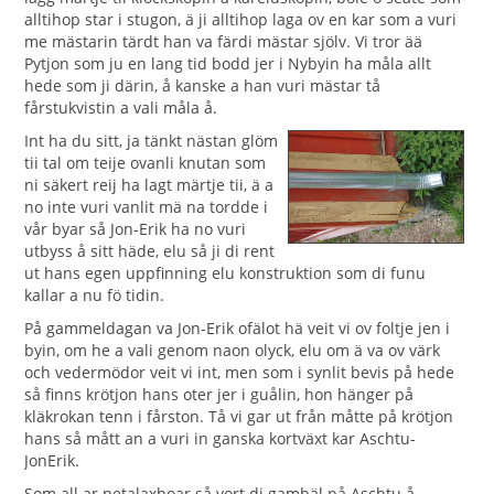
alltihop star i stugon, ä ji alltihop laga ov en kar som a vuri
me mästarin tärdt han va färdi mästar sjölv. Vi tror ää
Pytjon som ju en lang tid bodd jer i Nybyin ha måla allt
hede som ji därin, å kanske a han vuri mästar tå
fårstukvistin a vali måla å.
I
nt ha du sitt, ja tänkt nästan glöm
tii tal om teije ovanli knutan som
ni säkert reij ha lagt märtje tii, ä a
no inte vuri vanlit mä na tordde i
vår byar så Jon-Erik ha no vuri
utbyss å sitt häde, elu så ji di rent
ut hans egen uppfinning elu konstruktion som di funu
kallar a nu fö tidin.
På gammeldagan va Jon-Erik ofälot hä veit vi ov foltje jen i
byin, om he a vali genom naon olyck, elu om ä va ov värk
och vedermödor veit vi int, men som i synlit bevis på hede
så finns krötjon hans oter jer i guålin, hon hänger på
kläkrokan tenn i fårston. Tå vi gar ut från måtte på krötjon
hans så mått an a vuri in ganska kortväxt kar Aschtu-
JonErik.
Som all ar petalaxboar så vort di gambäl på Aschtu å,