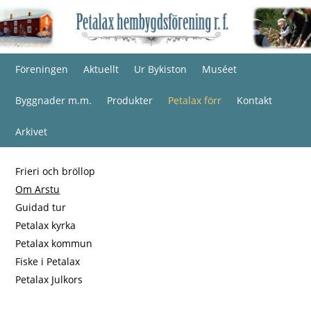
Föreningen
Aktuellt
Ur Bykiston
Muséet
Byggnader m.m.
Produkter
Petalax förr
Kontakt
Arkivet
Frieri och bröllop
Om Arstu
Guidad tur
Petalax kyrka
Petalax kommun
Fiske i Petalax
Petalax Julkors