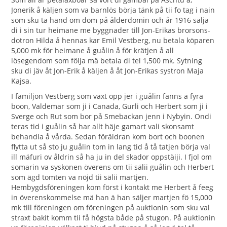
Jonerik å käljen som va barnlös börja tänk på tii fo tag i nain
som sku ta hand om dom på ålderdomin och år 1916 sälja
di i sin tur heimane me byggnader till Jon-Erikas brorsons-
dotron Hilda å hennas kar Emil Vestberg, nu betala köparen
5,000 mk för heimane å guålin å för krätjen å all
lösegendom som följa mä betala di tel 1,500 mk. Sytning
sku di jäv åt Jon-Erik å käljen å åt Jon-Erikas systron Maja
Kajsa.
I familjon Vestberg som växt opp jer i guålin fanns ä fyra
boon, Valdemar som ji i Canada, Gurli och Herbert som ji i
Sverge och Rut som bor på Smebackan jenn i Nybyin. Ondi
teras tid i guålin så har allt häje gamart vali skonsamt
behandla å vårda. Sedan föräldran kom bort och boonen
flytta ut så sto ju guålin tom in lang tid å tå tatjen börja val
ill mäfuri ov åldrin så ha ju in del skador oppstäiji. I fjol om
somarin va syskonen överens om tii sälii guålin och Herbert
som ägd tomten va nöjd tii sälii martjen.
Hembygdsföreningen kom först i kontakt me Herbert å feeg
in överenskommelse mä han ä han säljer martjen fö 15,000
mk till föreningen om föreningen på auktionin som sku val
straxt bakit komm tii få högsta både på stugon. På auktionin