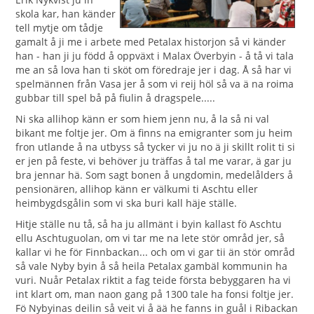
skola kar, han känder
tell mytje om tådje
gamalt å ji me i arbete med Petalax historjon så vi känder
han - han ji ju född å oppväxt i Malax Överbyin - å tå vi tala
me an så lova han ti sköt om föredraje jer i dag. Å så har vi
spelmännen från Vasa jer å som vi reij höl så va ä na roima
gubbar till spel bå på fiulin å dragspele.....
Ni ska allihop känn er som hiem jenn nu, å la så ni val
bikant me foltje jer. Om ä finns na emigranter som ju heim
fron utlande å na utbyss så tycker vi ju no ä ji skillt rolit ti si
er jen på feste, vi behöver ju träffas å tal me varar, ä gar ju
bra jennar hä. Som sagt bonen å ungdomin, medelålders å
pensionären, allihop känn er välkumi ti Aschtu eller
heimbygdsgålin som vi ska buri kall häje ställe.
Hitje ställe nu tå, så ha ju allmänt i byin kallast fö Aschtu
ellu Aschtuguolan, om vi tar me na lete stör områd jer, så
kallar vi he för Finnbackan... och om vi gar tii än stör områd
så vale Nyby byin å så heila Petalax gambäl kommunin ha
vuri. Nuår Petalax riktit a fag teide första bebyggaren ha vi
int klart om, man naon gang på 1300 tale ha fonsi foltje jer.
Fö Nybyinas deilin så veit vi å ää he fanns in guål i Ribackan