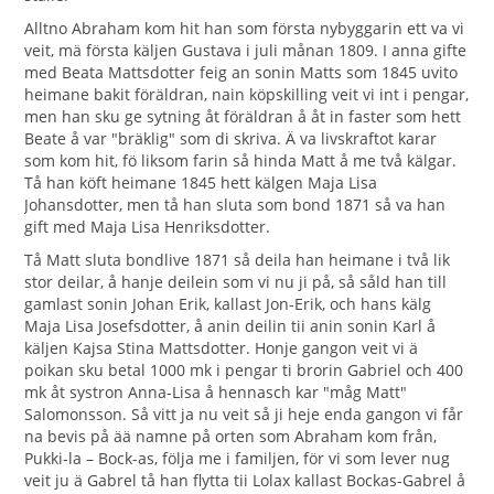
Alltno Abraham kom hit han som första nybyggarin ett va vi
veit, mä första käljen Gustava i juli månan 1809. I anna gifte
med Beata Mattsdotter feig an sonin Matts som 1845 uvito
heimane bakit föräldran, nain köpskilling veit vi int i pengar,
men han sku ge sytning åt föräldran å åt in faster som hett
Beate å var "bräklig" som di skriva. Ä va livskraftot karar
som kom hit, fö liksom farin så hinda Matt å me två kälgar.
Tå han köft heimane 1845 hett kälgen Maja Lisa
Johansdotter, men tå han sluta som bond 1871 så va han
gift med Maja Lisa Henriksdotter.
Tå Matt sluta bondlive 1871 så deila han heimane i två lik
stor deilar, å hanje deilein som vi nu ji på, så såld han till
gamlast sonin Johan Erik, kallast Jon-Erik, och hans kälg
Maja Lisa Josefsdotter, å anin deilin tii anin sonin Karl å
käljen Kajsa Stina Mattsdotter. Honje gangon veit vi ä
poikan sku betal 1000 mk i pengar ti brorin Gabriel och 400
mk åt systron Anna-Lisa å hennasch kar "måg Matt"
Salomonsson. Så vitt ja nu veit så ji heje enda gangon vi får
na bevis på ää namne på orten som Abraham kom från,
Pukki-la – Bock-as, följa me i familjen, för vi som lever nug
veit ju ä Gabrel tå han flytta tii Lolax kallast Bockas-Gabrel å