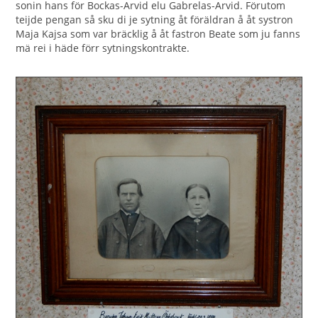
sonin hans för Bockas-Arvid elu Gabrelas-Arvid. Förutom
teijde pengan så sku di je sytning åt föräldran å åt systron
Maja Kajsa som var bräcklig å åt fastron Beate som ju fanns
mä rei i häde förr sytningskontrakte.