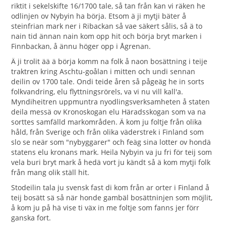
riktit i sekelskifte 16/1700 tale, så tan från kan vi räken he
odlinjen ov Nybyin ha börja. Etsom ä ji mytji bäter å
steinfrian mark ner i Ribackan så vae säkert sålis, så ä to
nain tid ännan nain kom opp hit och börja bryt marken i
Finnbackan, å ännu höger opp i Ågrenan.
Ä ji trolit ää ä börja komm na folk å naon bosättning i teije
traktren kring Aschtu-goålan i mitten och undi sennan
deilin ov 1700 tale. Ondi teide åren så pågeäg he in sorts
folkvandring, elu flyttningsrörels, va vi nu vill kall'a.
Myndiheitren uppmuntra nyodlingsverksamheten å staten
deila messä ov Kronoskogan elu Häradsskogan som va na
sorttes samfälld markområden. Ä kom ju foltje från olika
håld, från Sverige och från olika väderstrek i Finland som
slo se neär som "nybyggarer" och feäg sina lotter ov hondä
statens elu kronans mark. Heila Nybyin va ju fri för teij som
vela buri bryt mark å hedä vort ju kändt så ä kom mytji folk
från mang olik ställ hit.
Stodeilin tala ju svensk fast di kom från ar orter i Finland å
teij bosätt sä så när honde gambäl bosättninjen som möjlit,
å kom ju på hä vise ti väx in me foltje som fanns jer förr
ganska fort.