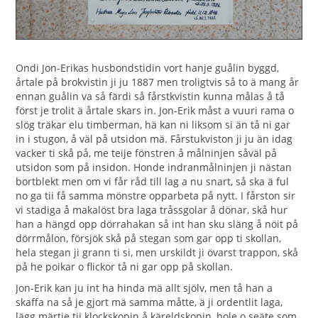
Ondi Jon-Erikas husbondstidin vort hanje guålin byggd,
årtale på brokvistin ji ju 1887 men troligtvis så to ä mang år
ennan guålin va så färdi så fårstkvistin kunna målas å tå
först je trolit ä årtale skars in. Jon-Erik måst a vuuri rama o
slög träkar elu timberman, hä kan ni liksom si än tå ni gar
in i stugon, å väl på utsidon mä. Fårstukviston ji ju än idag
vacker ti skå på, me teije fönstren å målninjen såväl på
utsidon som på insidon. Honde indranmålninjen ji nästan
bortblekt men om vi får råd till lag a nu snart, så ska ä ful
no ga tii få samma mönstre opparbeta på nytt. I fårston sir
vi stadiga å makalöst bra laga tråssgolar å dönar, skå hur
han a hängd opp dörrahakan så int han sku släng å nöit på
dörrmålon, försjök skå på stegan som gar opp ti skollan,
hela stegan ji grann ti si, men urskildt ji övarst trappon, skå
på he poikar o flickor tå ni gar opp på skollan.
Jon-Erik kan ju int ha hinda mä allt sjölv, men tå han a
skaffa na så je gjort mä samma måtte, ä ji ordentlit laga,
lägg märtje tii klockskopin å käreldskopin, bole o seäte som