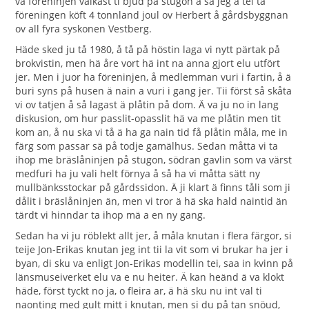
va föreninjen välkast ti bjud på stugon å så jeg ä tel tå
föreningen köft 4 tonnland joul ov Herbert å gårdsbyggnan
ov all fyra syskonen Vestberg.
Häde sked ju tå 1980, å tå på höstin laga vi nytt pärtak på
brokvistin, men hä åre vort hä int na anna gjort elu utfört
jer. Men i juor ha föreninjen, å medlemman vuri i fartin, å ä
buri syns på husen ä nain a vuri i gang jer. Tii först så skåta
vi ov tatjen å så lagast ä plåtin på dom. Ä va ju no in lang
diskusion, om hur passlit-opasslit hä va me plåtin men tit
kom an, å nu ska vi tå ä ha ga nain tid få plåtin måla, me in
färg som passar sä på todje gamälhus. Sedan måtta vi ta
ihop me bräslåninjen på stugon, södran gavlin som va värst
medfuri ha ju vali helt förnya å så ha vi måtta sätt ny
mullbänksstockar på gårdssidon. Ä ji klart ä finns tåli som ji
dålit i bräslåninjen än, men vi tror ä hä ska hald naintid än
tärdt vi hinndar ta ihop mä a en ny gang.
Sedan ha vi ju röblekt allt jer, å måla knutan i flera färgor, si
teije Jon-Erikas knutan jeg int tii la vit som vi brukar ha jer i
byan, di sku va enligt Jon-Erikas modellin tei, saa in kvinn på
länsmuseiverket elu va e nu heiter. Ä kan heänd ä va klokt
häde, först tyckt no ja, o fleira ar, ä hä sku nu int val ti
naonting med gult mitt i knutan, men si du på tan snöud,