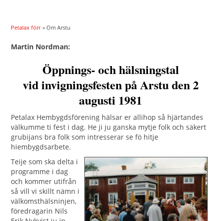
Petalax förr
» Om Arstu
Martin Nordman:
Öppnings- och hälsningstal
vid invigningsfesten på Arstu den 2
augusti 1981
Petalax Hembygdsförening hälsar er allihop så hjärtandes
välkumme ti fest i dag. He ji ju ganska mytje folk och säkert
grubijans bra folk som intresserar se fö hitje
hiembygdsarbete.
Teije som ska delta i
programme i dag
och kommer utifrån
så vill vi skillt nämn i
välkomsthälsninjen,
föredragarin Nils
Erik Nykvist ju in