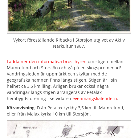
Vykort föreställande Ribacka i Storsjön utgivet av Aktiv
Närkultur 1987.
Ladda ner den informativa broschyren
om stigen mellan
Mamrelund och Storsjön och gå på en skogspromenad!
Vandringsleden är uppmärkt och skyltar med de
geografiska namnen finns längs stigen. Stigen är i sin
helhet ca 3,5 km lång. Årligen brukar också några
vandringar längs stigen arrangeras av Petalax
hembygdsförening - se vidare i
evenmangskalendern
.
Köranvisning
: Från Petalax kyrkby 3,5 km till Mamrelund,
eller från Malax kyrka 10 km till Storsjön.