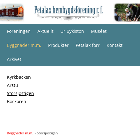
Föreningen
Aktuellt
Ur Bykiston
Muséet
Byggnader m.m.
Produkter
Petalax förr
Kontakt
Arkivet
Kyrkbacken
Arstu
Storsjöstigen
Bockören
Byggnader m.m.
» Storsjöstigen