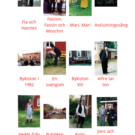
Fasson,
Fia och
Fassin och
Mari, Mari
Avslutningssång
Hannes
Moschin
Bykiston I
En
Bykiston
Alfre tar
1982
svängom
VIII
ton
Jöns och
Heikki från
Publiken
Arstu