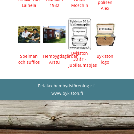
polisen
Laihela
1982
Moschin
Alex
Bykiston
Spelman
Hembygdsgården
Bykiston
30 år -
och sufflös
Arstu
logo
Jubileumspjäs
Petalax hembydsförening r.f.
www.bykiston.fi