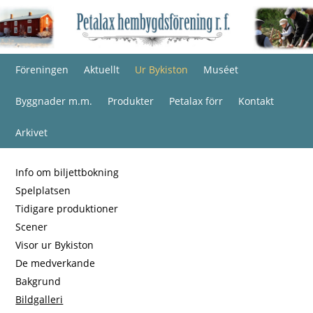
Föreningen
Aktuellt
Ur Bykiston
Muséet
Byggnader m.m.
Produkter
Petalax förr
Kontakt
Arkivet
Info om biljettbokning
Spelplatsen
Tidigare produktioner
Scener
Visor ur Bykiston
De medverkande
Bakgrund
Bildgalleri