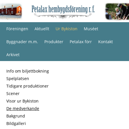
Föreningen
Aktuellt
Ur Bykiston
Muséet
Byggnader m.m.
Produkter
Petalax förr
Kontakt
Arkivet
Info om biljettbokning
Spelplatsen
Tidigare produktioner
Scener
Visor ur Bykiston
De medverkande
Bakgrund
Bildgalleri