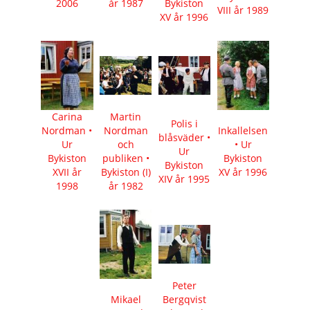
2006
år 1987
Bykiston
VIII år 1989
XV år 1996
Carina
Martin
Polis i
Nordman •
Nordman
Inkallelsen
blåsväder •
Ur
och
• Ur
Ur
Bykiston
publiken •
Bykiston
Bykiston
XVII år
Bykiston (I)
XV år 1996
XIV år 1995
1998
år 1982
Peter
Mikael
Bergqvist