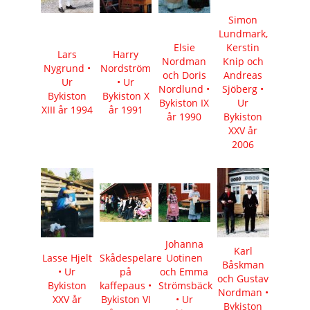
Simon
Lundmark,
Elsie
Kerstin
Lars
Harry
Nordman
Knip och
Nygrund •
Nordström
och Doris
Andreas
Ur
• Ur
Nordlund •
Sjöberg •
Bykiston
Bykiston X
Bykiston IX
Ur
XIII år 1994
år 1991
år 1990
Bykiston
XXV år
2006
Johanna
Karl
Lasse Hjelt
Skådespelare
Uotinen
Båskman
• Ur
på
och Emma
och Gustav
Bykiston
kaffepaus •
Strömsbäck
Nordman •
XXV år
Bykiston VI
• Ur
Bykiston