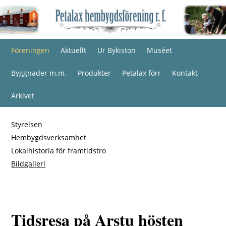
Föreningen
Aktuellt
Ur Bykiston
Muséet
Byggnader m.m.
Produkter
Petalax förr
Kontakt
Arkivet
Styrelsen
Hembygdsverksamhet
Lokalhistoria för framtidstro
Bildgalleri
Tidsresa på Arstu hösten