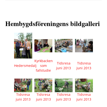
Hembygdsföreningens bildgalleri
Foto: Ilana Rimón / Föreningen för Kulturarvsfostran i
Foto: Ilana Rimón / Föreningen för Kulturarvsfostran i
Foto: Ilana Rimón / Föreningen för Kulturarvsfostran i
Foto: Ilana Rimón / Föreningen för Kulturarvsfostran i
Foto: Ilana Rimón / Föreningen för Kulturarvsfostran i
Foto: Ilana Rimón / Föreningen för Kulturarvsfostran i
Finland
Finland
Finland
Finland
Finland
Finland
Kyrkbacken
Tidsresa
Tidsresa
Hedersmedalj
som
juni 2013
juni 2013
fallstudie
Tidsresa
Tidsresa
Tidsresa
Tidsresa
juni 2013
juni 2013
juni 2013
juni 2013